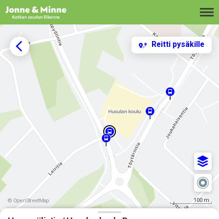
Siirry sisältöön
Reitti pysäkille
100 m
© OpenStreetMap