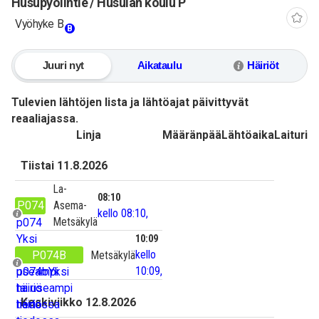
Husupyölintie / Husulan koulu P
Vyöhyke B
B
Juuri nyt
Aikataulu
Häiriöt
Tulevien lähtöjen lista ja lähtöajat päivittyvät
reaaliajassa.
Linja
Määränpää
Lähtöaika
Laituri
Tiistai 11.8.2026
La-
08:10
P074
Asema-
kello 08:10,
Metsäkylä
p074
Yksi
10:09
kello
tai
P074B
Metsäkylä
10:09,
useampi
p074b
Yksi
häiriö
tai useampi
Keskiviikko 12.8.2026
tiedossa
häiriö