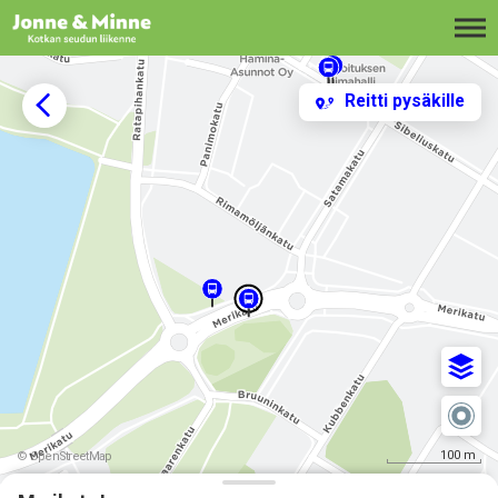
Siirry sisältöön
Reitti pysäkille
100 m
© OpenStreetMap