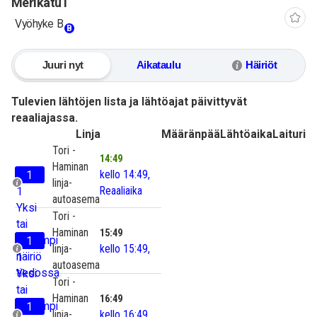
Merikatu I
Vyöhyke B
B
Juuri nyt
Aikataulu
Häiriöt
Tulevien lähtöjen lista ja lähtöajat päivittyvät
reaaliajassa.
Linja
Määränpää
Lähtöaika
Laituri
Tori -
14:49
Haminan
kello 14:49,
1
linja-
Reaaliaika
1
autoasema
Yksi
Tori -
tai
Haminan
15:49
useampi
1
kello 15:49,
linja-
häiriö
1
autoasema
tiedossa
Yksi
Tori -
tai
Haminan
16:49
useampi
1
kello 16:49,
linja-