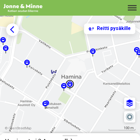
Siirry sisältöön
Reitti pysäkille
100 m
© OpenStreetMap