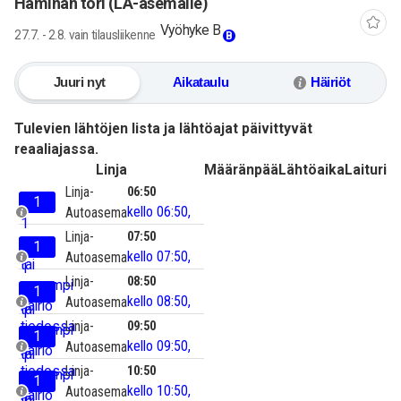
Haminan tori (LA-asemalle)
Vyöhyke B
27.7. - 2.8. vain tilausliikenne
B
Juuri nyt
Aikataulu
Häiriöt
Tulevien lähtöjen lista ja lähtöajat päivittyvät
reaaliajassa.
Linja
Määränpää
Lähtöaika
Laituri
Linja-
06:50
1
kello 06:50,
Autoasema
1
Linja-
07:50
Yksi
1
kello 07:50,
Autoasema
tai
1
Linja-
08:50
useampi
Yksi
1
kello 08:50,
Autoasema
häiriö
tai
1
tiedossa
Linja-
09:50
useampi
Yksi
1
kello 09:50,
Autoasema
häiriö
tai
1
tiedossa
Linja-
10:50
useampi
Yksi
1
kello 10:50,
Autoasema
häiriö
tai