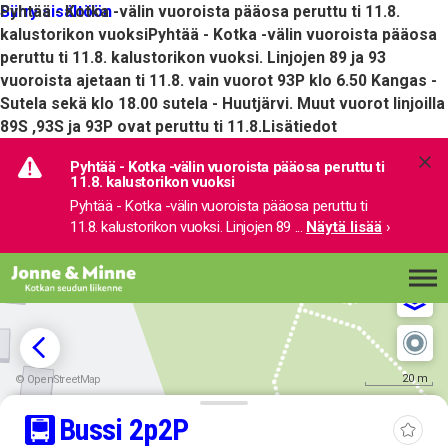
Siirry sisältöön
Pyhtää - Kotka -välin vuoroista pääosa peruttu ti 11.8.
kalustorikon vuoksi
Pyhtää - Kotka -välin vuoroista pääosa
peruttu ti 11.8. kalustorikon vuoksi. Linjojen 89 ja 93
vuoroista ajetaan ti 11.8. vain vuorot 93P klo 6.50 Kangas -
Sutela sekä klo 18.00 sutela - Huutjärvi. Muut vuorot linjoilla
89S ,93S ja 93P ovat peruttu ti 11.8.
Lisätiedot
Pyhtää - Kotka -välin vuoroista pääosa peruttu ti 
11.8. kalustorikon vuoksi
Pyhtää - Kotka -välin vuoroista pääosa peruttu ti 
11.8. kalustorikon vuoksi. Linjojen 89 
... 
Näytä lisää
›
20 m
© OpenStreetMap
Bussi
2p
2P