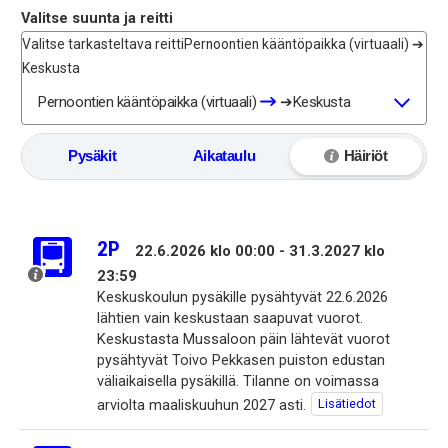
Valitse suunta ja reitti
Valitse tarkasteltava reitti
Pernoontien kääntöpaikka (virtuaali) ➔
Keskusta
Pernoontien kääntöpaikka (virtuaali)
➔
Keskusta
Pysäkit
Aikataulu
Häiriöt
2P
22.6.2026 klo 00:00 - 31.3.2027 klo
23:59
Keskuskoulun pysäkille pysähtyvät 22.6.2026 
lähtien vain keskustaan saapuvat vuorot. 
Keskustasta Mussaloon päin lähtevät vuorot 
pysähtyvät Toivo Pekkasen puiston edustan 
väliaikaisella pysäkillä. Tilanne on voimassa 
Lisätiedot
arviolta maaliskuuhun 2027 asti.