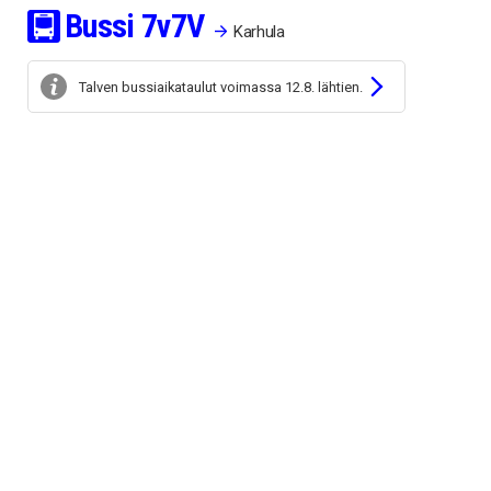
Bussi
7v
7V
Karhula
Talven bussiaikataulut voimassa 12.8. lähtien.