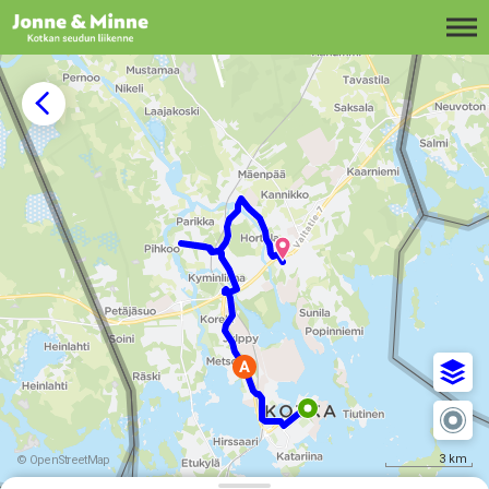
Siirry sisältöön
3 km
© OpenStreetMap