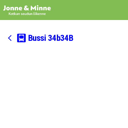
Siirry sisältöön
Bussi
34b
34B