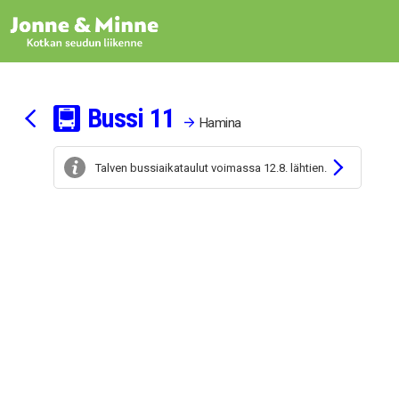
Siirry sisältöön
Bussi
1
1
Hamina
Talven bussiaikataulut voimassa 12.8. lähtien.